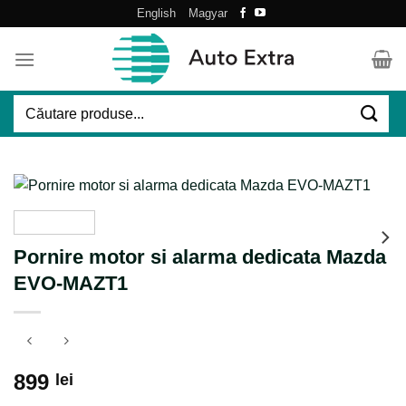
Skip
English
Magyar
to
content
Caută
după:
Pornire motor si alarma dedicata Mazda
EVO-MAZT1
899
lei