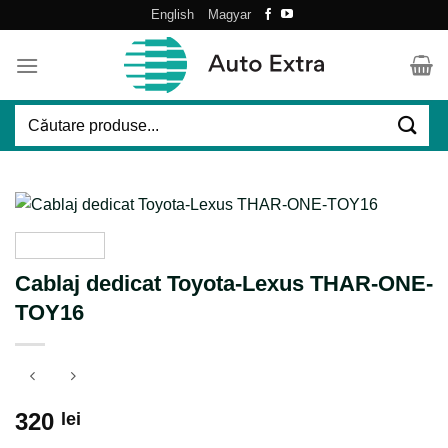
Skip
English
Magyar
to
content
Caută
după:
Cablaj dedicat Toyota-Lexus THAR-ONE-
TOY16
320
lei