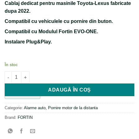
Cablaj dedicat pentru masinile Toyota-Lexus fabricate
dupa 2022.
Compatibil cu vehiculele cu pornire din buton.
Compatibil cu Modulul Fortin EVO-ONE.
Instalare Plug&Play.
În stoc
Cantitate Cablaj dedicat Toyota-Lexus THAR-ONE-TOY16
ADAUGĂ ÎN COȘ
SKU:
FEONE00-1
Categorie:
Alarme auto, Pornire motor de la distanta
Brand:
FORTIN