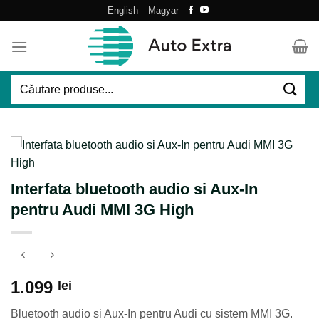
Skip
English
Magyar
to
content
Caută
după:
Interfata bluetooth audio si Aux-In
pentru Audi MMI 3G High
1.099
lei
Bluetooth audio si Aux-In pentru Audi cu sistem MMI 3G.