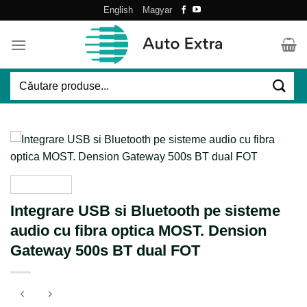
Skip
English
Magyar
to
content
Caută
după:
Integrare USB si Bluetooth pe sisteme
audio cu fibra optica MOST. Dension
Gateway 500s BT dual FOT