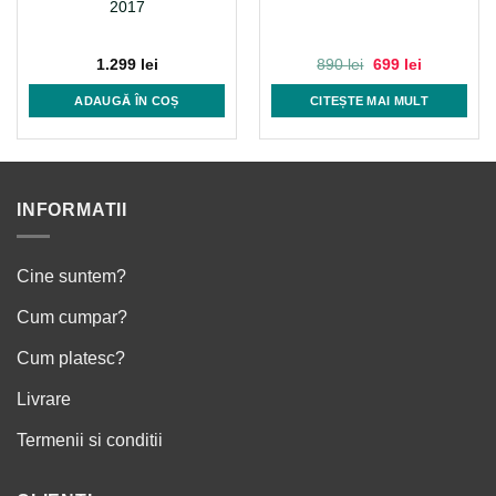
2017
Prețul
Prețul
1.299
lei
890
lei
699
lei
inițial
curent
a
este:
ADAUGĂ ÎN COȘ
CITEȘTE MAI MULT
fost:
699 lei.
890 lei.
INFORMATII
Cine suntem?
Cum cumpar?
Cum platesc?
Livrare
Termenii si conditii