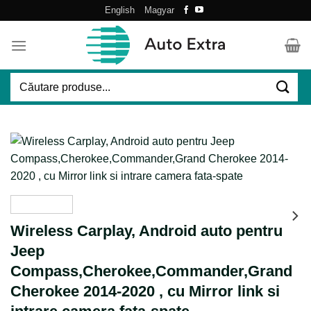
Skip
English
Magyar
to
content
Caută
după:
Wireless Carplay, Android auto pentru
Jeep
Compass,Cherokee,Commander,Grand
Cherokee 2014-2020 , cu Mirror link si