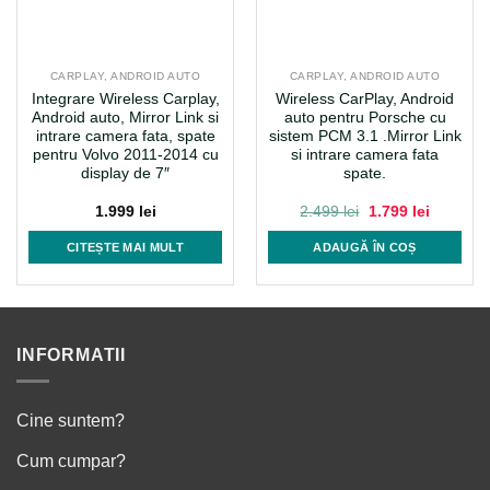
CARPLAY, ANDROID AUTO
CARPLAY, ANDROID AUTO
Integrare Wireless Carplay,
Wireless CarPlay, Android
Android auto, Mirror Link si
auto pentru Porsche cu
intrare camera fata, spate
sistem PCM 3.1 .Mirror Link
pentru Volvo 2011-2014 cu
si intrare camera fata
display de 7″
spate.
Prețul
Prețul
1.999
lei
2.499
lei
1.799
lei
inițial
curent
a
este:
CITEȘTE MAI MULT
ADAUGĂ ÎN COȘ
i.
fost:
1.799 lei
2.499 lei.
INFORMATII
Cine suntem?
Cum cumpar?