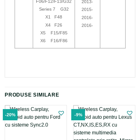
F06/F12/F13/G32
2013-
Series 7 G32
2015-
X1 F48
2016-
X4 F26
2016-
X5 F15/F85
X6 F16/F86
PRODUSE SIMILARE
-20%
-9%