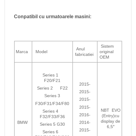
Conpatibil cu urmatoarele masini:
Sistem
Anul
Marca
Model
original
fabricatiei
OEM
Series 1
F20/F21
2015-
Series 2 F22
2015-
Series 3
2015-
F30/F31/F34/F80
2015-
NBT EVO
Series 4
2016-
(Entry)cu
F32/F33/F36
display de
BMW
2014-
Series 5 G30
6,5″
2015-
Series 6