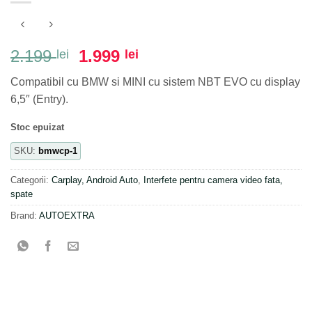
Prețul
Prețul
2.199
1.999
lei
lei
inițial
curent
Compatibil cu BMW si MINI cu sistem NBT EVO cu display
a
este:
6,5″ (Entry).
fost:
1.999 lei.
2.199 lei.
Stoc epuizat
SKU:
bmwcp-1
Categorii:
Carplay, Android Auto
,
Interfete pentru camera video fata,
spate
Brand:
AUTOEXTRA