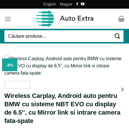
Skip
English
Magyar
to
content
Caută
după:
-9%
Wireless Carplay, Android auto pentru
BMW cu sisteme NBT EVO cu display
de 6.5″, cu Mirror link si intrare camera
fata-spate