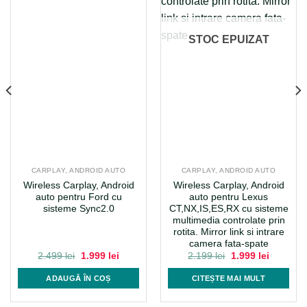
STOC EPUIZAT
CARPLAY, ANDROID AUTO
CARPLAY, ANDROID AUTO
Wireless Carplay, Android
Wireless Carplay, Android
auto pentru Ford cu
auto pentru Lexus
sisteme Sync2.0
CT,NX,IS,ES,RX cu sisteme
multimedia controlate prin
rotita. Mirror link si intrare
camera fata-spate
Prețul
Prețul
Prețul
Prețul
2.499
lei
1.999
lei
2.199
lei
1.999
lei
inițial
curent
inițial
curent
a
este:
a
este:
ADAUGĂ ÎN COȘ
CITEȘTE MAI MULT
i.
fost:
1.999 lei.
fost:
1.999 lei
2.499 lei.
2.199 lei.