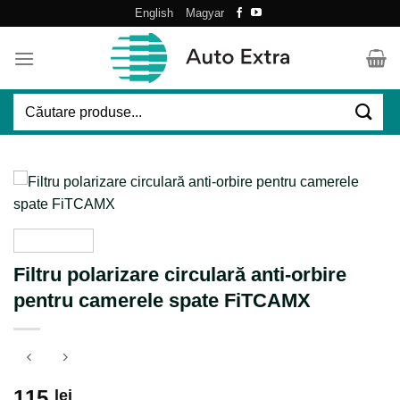
Skip
English
Magyar
to
content
Caută
după:
Filtru polarizare circulară anti-orbire
pentru camerele spate FiTCAMX
115
lei