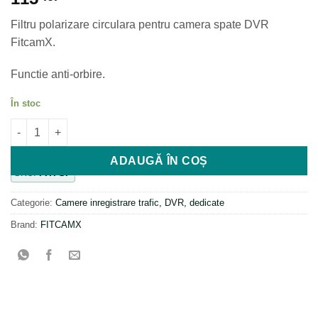
Filtru polarizare circulara pentru camera spate DVR
FitcamX.
Functie anti-orbire.
În stoc
Cantitate Filtru polarizare circulară anti-orbire pentru camerel
ADAUGĂ ÎN COȘ
SKU:
FITFSP
Categorie:
Camere inregistrare trafic, DVR, dedicate
Brand:
FITCAMX