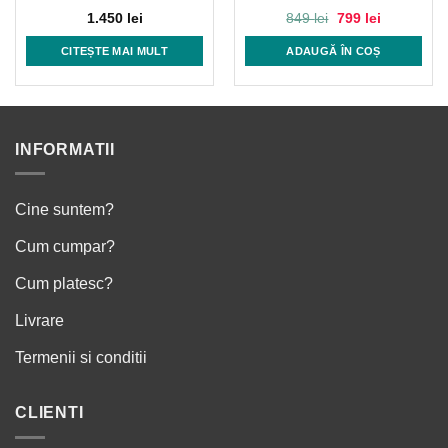
Prețul
Prețul
1.450
lei
849
lei
799
lei
inițial
curent
a
este:
CITEȘTE MAI MULT
ADAUGĂ ÎN COȘ
fost:
799 lei.
849 lei.
INFORMATII
Cine suntem?
Cum cumpar?
Cum platesc?
Livrare
Termenii si conditii
CLIENTI