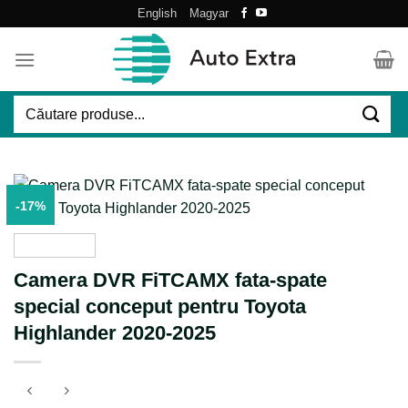
Skip
English
Magyar
to
content
Caută
după:
-17%
Camera DVR FiTCAMX fata-spate
special conceput pentru Toyota
Highlander 2020-2025