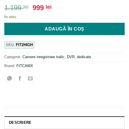
Prețul
Prețul
1.199
999
lei
lei
inițial
curent
În stoc
a
este:
fost:
999 lei.
ADAUGĂ ÎN COȘ
1.199 lei.
SKU:
FIT2HIGH
Categorie:
Camere inregistrare trafic, DVR, dedicate
Brand:
FITCAMX
DESCRIERE