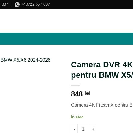
 837
+40722 657 837
Camera DVR 4K
pentru BMW X5/X
848
lei
Camera 4K FitcamX pentru BM
În stoc
Cantitate Camera DVR 4K FiTC