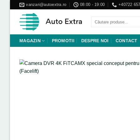
Skip
vanzari@autoextra.ro
08:00 - 19:00
+40722 657
to
content
Caută
după:
MAGAZIN
PROMOTII
DESPRE NOI
CONTACT