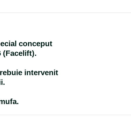
cial conceput
Facelift).
trebuie intervenit
i.
 mufa.