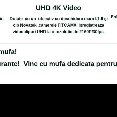
UHD 4K Video
Fol
in
Dotate cu un obiectiv cu deschidere mare f/1.6 și
cip Novatek ,camerele FiTCAMX inregistreaza
videoclipuri UHD la o rezolutie de 2160P/30fps.
 mufa!
gurante! Vine cu mufa dedicata pentr