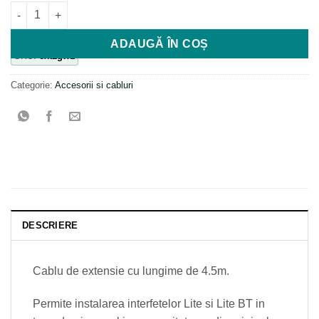
Cantitate Cablu extensie pentru Dension Gateway Lite/Lite BT
ADAUGĂ ÎN COȘ
SKU:
ext1gw1
Categorie:
Accesorii si cabluri
DESCRIERE
Cablu de extensie cu lungime de 4.5m.
Permite instalarea interfetelor Lite si Lite BT in