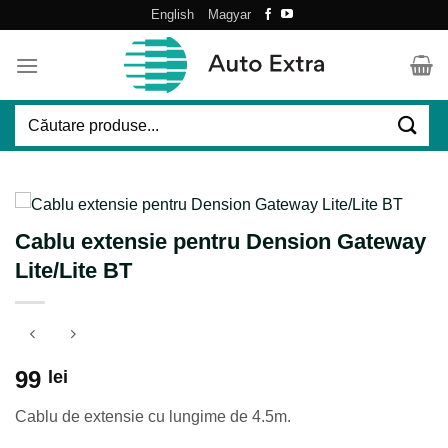
Skip
English
Magyar
to
content
Caută
după:
Cablu extensie pentru Dension Gateway
Lite/Lite BT
99
lei
Cablu de extensie cu lungime de 4.5m.