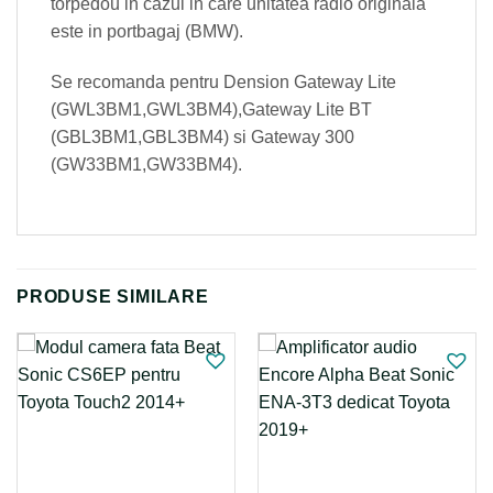
torpedou in cazul in care unitatea radio originala
este in portbagaj (BMW).
Se recomanda pentru Dension Gateway Lite
(GWL3BM1,GWL3BM4),Gateway Lite BT
(GBL3BM1,GBL3BM4) si Gateway 300
(GW33BM1,GW33BM4).
PRODUSE SIMILARE