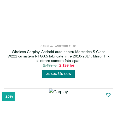
CARPLAY, ANDROID AUTO
Wireless Carplay, Android auto pentru Mercedes S Class
W221 cu sistem NTG3.5 fabricate intre 2010-2014. Mirror link
si intrare camera fata-spate
Prețul
Prețul
2.499
lei
2.199
lei
inițial
curent
a
este:
ADAUGĂ ÎN COȘ
fost:
2.199 lei.
2.499 lei.
-20%