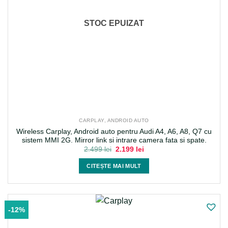
STOC EPUIZAT
CARPLAY, ANDROID AUTO
Wireless Carplay, Android auto pentru Audi A4, A6, A8, Q7 cu
sistem MMI 2G. Mirror link si intrare camera fata si spate.
Prețul
Prețul
2.499
lei
2.199
lei
inițial
curent
a
este:
CITEȘTE MAI MULT
fost:
2.199 lei.
2.499 lei.
-12%