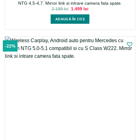
NTG 4,5-4,7. Mirror link si intrare camera fata spate.
Prețul
Prețul
2.199
lei
1.499
lei
inițial
curent
a
este:
ADAUGĂ ÎN COȘ
fost:
1.499 lei.
2.199 lei.
-22%