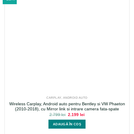
CARPLAY, ANDROID AUTO
Wireless Carplay, Android auto pentru Bentley si VW Phaeton
(2010-2018), cu Mirror link si intrare camera fata-spate
Prețul
Prețul
2.799
lei
2.199
lei
inițial
curent
a
este:
ADAUGĂ ÎN COȘ
fost:
2.199 lei.
2.799 lei.