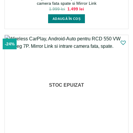
camera fata spate si Mirror Link
Prețul
Prețul
1.999
lei
1.499
lei
inițial
curent
a
este:
ADAUGĂ ÎN COȘ
fost:
1.499 lei.
1.999 lei.
-24%
STOC EPUIZAT