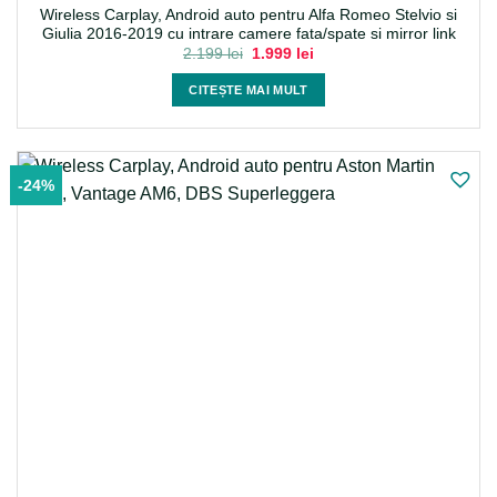
Wireless Carplay, Android auto pentru Alfa Romeo Stelvio si
Giulia 2016-2019 cu intrare camere fata/spate si mirror link
Prețul
Prețul
2.199
lei
1.999
lei
inițial
curent
a
este:
CITEȘTE MAI MULT
fost:
1.999 lei.
2.199 lei.
-24%