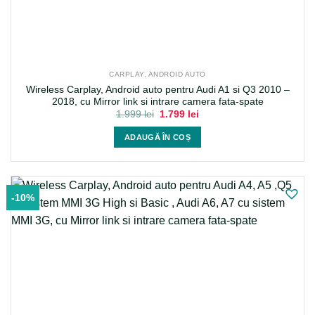
CARPLAY, ANDROID AUTO
Wireless Carplay, Android auto pentru Audi A1 si Q3 2010 –
2018, cu Mirror link si intrare camera fata-spate
Prețul
Prețul
1.999
lei
1.799
lei
inițial
curent
a
este:
ADAUGĂ ÎN COȘ
fost:
1.799 lei.
1.999 lei.
-10%