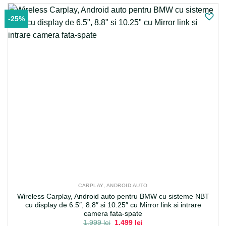
-25%
CARPLAY, ANDROID AUTO
Wireless Carplay, Android auto pentru BMW cu sisteme NBT
cu display de 6.5″, 8.8″ si 10.25″ cu Mirror link si intrare
camera fata-spate
Prețul
Prețul
1.999
lei
1.499
lei