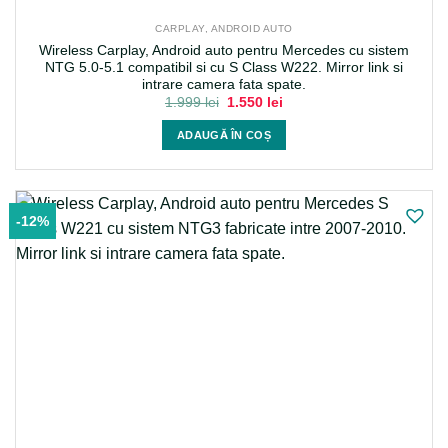
CARPLAY, ANDROID AUTO
Wireless Carplay, Android auto pentru Mercedes cu sistem
NTG 5.0-5.1 compatibil si cu S Class W222. Mirror link si
intrare camera fata spate.
Prețul
Prețul
1.999
lei
1.550
lei
inițial
curent
a
este:
ADAUGĂ ÎN COȘ
fost:
1.550 lei.
1.999 lei.
-12%