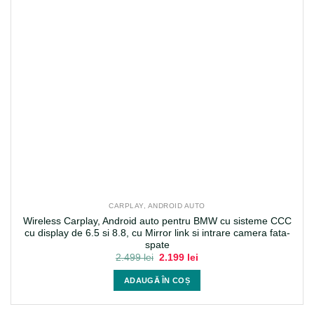
CARPLAY, ANDROID AUTO
Wireless Carplay, Android auto pentru BMW cu sisteme CCC
cu display de 6.5 si 8.8, cu Mirror link si intrare camera fata-
spate
Prețul
Prețul
2.499
lei
2.199
lei
inițial
curent
a
este:
ADAUGĂ ÎN COȘ
fost:
2.199 lei.
2.499 lei.