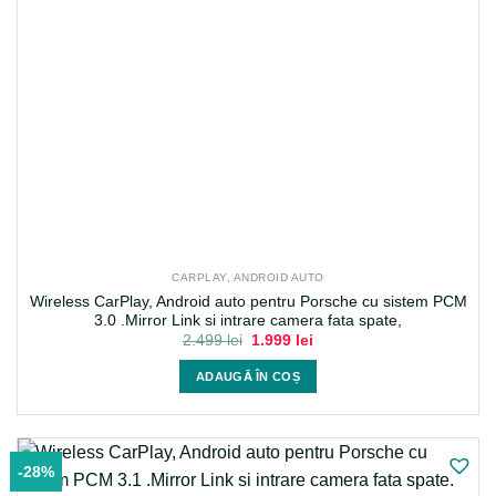
CARPLAY, ANDROID AUTO
Wireless CarPlay, Android auto pentru Porsche cu sistem PCM
3.0 .Mirror Link si intrare camera fata spate,
Prețul
Prețul
2.499
lei
1.999
lei
inițial
curent
a
este:
ADAUGĂ ÎN COȘ
fost:
1.999 lei.
2.499 lei.
-28%