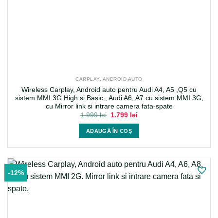
CARPLAY, ANDROID AUTO
Wireless Carplay, Android auto pentru Audi A4, A5 ,Q5 cu
sistem MMI 3G High si Basic , Audi A6, A7 cu sistem MMI 3G,
cu Mirror link si intrare camera fata-spate
Prețul
Prețul
1.999
lei
1.799
lei
inițial
curent
a
este:
ADAUGĂ ÎN COȘ
fost:
1.799 lei.
1.999 lei.
-12%