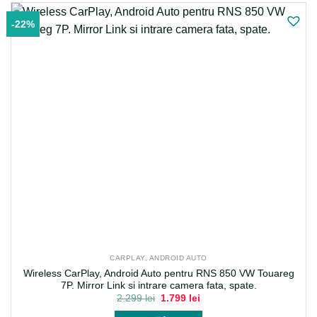
-22%
CARPLAY, ANDROID AUTO
Wireless CarPlay, Android Auto pentru RNS 850 VW Touareg
7P. Mirror Link si intrare camera fata, spate.
Prețul
Prețul
2.299
lei
1.799
lei
inițial
curent
a
este: