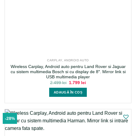
CARPLAY, ANDROID AUTO
Wireless Carplay, Android auto pentru Land Rover si Jaguar
cu sistem multimedia Bosch si cu display de 8″. Mirror link si
USB multimedia player
Prețul
Prețul
2.499
lei
1.799
lei
inițial
curent
a
este:
ADAUGĂ ÎN COȘ
fost:
1.799 lei.
2.499 lei.
-28%