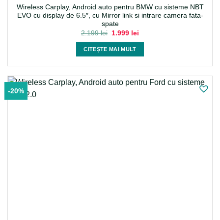
Wireless Carplay, Android auto pentru BMW cu sisteme NBT
EVO cu display de 6.5″, cu Mirror link si intrare camera fata-
spate
Prețul
Prețul
2.199
lei
1.999
lei
inițial
curent
a
este:
CITEȘTE MAI MULT
fost:
1.999 lei.
2.199 lei.
-20%