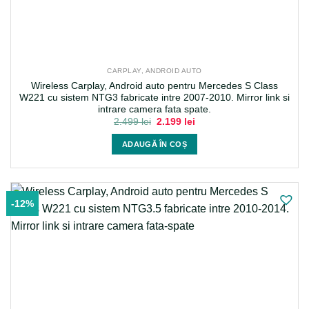
CARPLAY, ANDROID AUTO
Wireless Carplay, Android auto pentru Mercedes S Class
W221 cu sistem NTG3 fabricate intre 2007-2010. Mirror link si
intrare camera fata spate.
Prețul
Prețul
2.499
lei
2.199
lei
inițial
curent
a
este:
ADAUGĂ ÎN COȘ
fost:
2.199 lei.
2.499 lei.
-12%