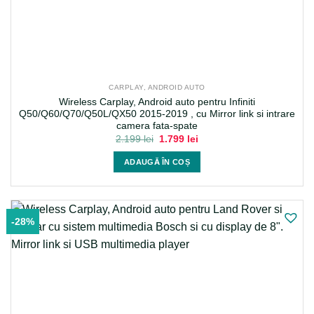
CARPLAY, ANDROID AUTO
Wireless Carplay, Android auto pentru Infiniti
Q50/Q60/Q70/Q50L/QX50 2015-2019 , cu Mirror link si intrare
camera fata-spate
Prețul
Prețul
2.199
lei
1.799
lei
inițial
curent
a
este:
ADAUGĂ ÎN COȘ
fost:
1.799 lei.
2.199 lei.
-28%