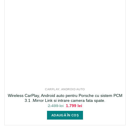
CARPLAY, ANDROID AUTO
Wireless CarPlay, Android auto pentru Porsche cu sistem PCM
3.1 .Mirror Link si intrare camera fata spate.
Prețul
Prețul
2.499
lei
1.799
lei
inițial
curent
a
este:
ADAUGĂ ÎN COȘ
fost:
1.799 lei.
2.499 lei.