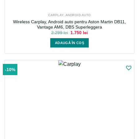
CARPLAY, ANDROID AUTO
Wireless Carplay, Android auto pentru Aston Martin DB11,
Vantage AM6, DBS Superleggera
Prețul
Prețul
2.299
lei
1.750
lei
inițial
curent
a
este:
ADAUGĂ ÎN COȘ
fost:
1.750 lei.
2.299 lei.
-10%