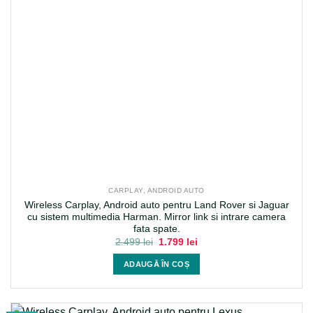
CARPLAY, ANDROID AUTO
Wireless Carplay, Android auto pentru Land Rover si Jaguar
cu sistem multimedia Harman. Mirror link si intrare camera
fata spate.
Prețul
Prețul
2.499
lei
1.799
lei
inițial
curent
a
este:
ADAUGĂ ÎN COȘ
fost:
1.799 lei.
2.499 lei.