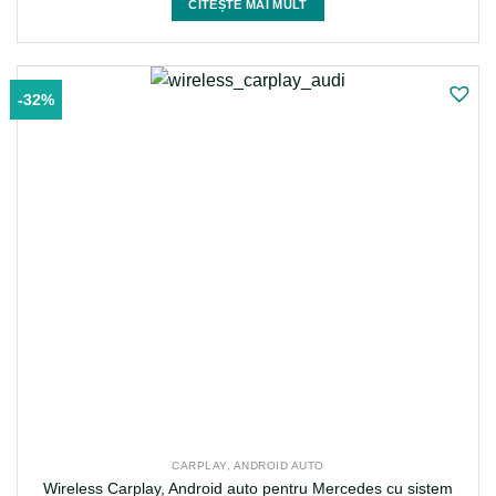
CITEȘTE MAI MULT
fost:
1.999 lei.
2.199 lei.
-32%
CARPLAY, ANDROID AUTO
Wireless Carplay, Android auto pentru Mercedes cu sistem