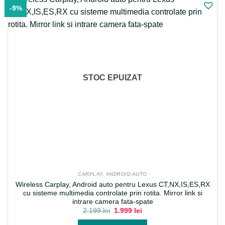
-9%
STOC EPUIZAT
CARPLAY, ANDROID AUTO
Wireless Carplay, Android auto pentru Lexus CT,NX,IS,ES,RX
cu sisteme multimedia controlate prin rotita. Mirror link si
intrare camera fata-spate
Prețul
Prețul
2.199
lei
1.999
lei
inițial
curent
a
este: