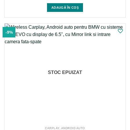
inițial
curent
a
este:
ADAUGĂ ÎN COȘ
fost:
1.499 lei.
1.999 lei.
-9%
STOC EPUIZAT
CARPLAY, ANDROID AUTO