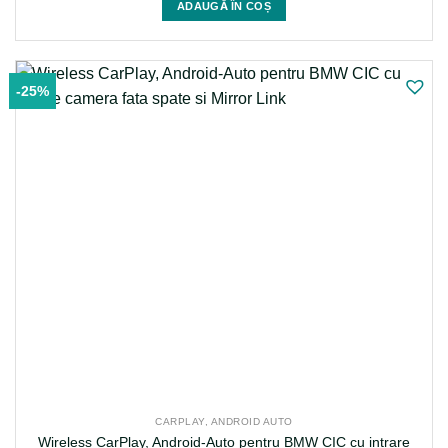
ADAUGĂ ÎN COȘ
fost:
1.799 lei.
2.299 lei.
-25%
CARPLAY, ANDROID AUTO
Wireless CarPlay, Android-Auto pentru BMW CIC cu intrare