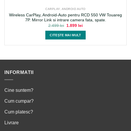
CARPLAY, ANDROID AUTO
Wireless CarPlay, Android-Auto pentru RCD 550 VW Touareg
7P. Mirror Link si intrare camera fata, spate.
Prețul
Prețul
2.499
lei
1.899
lei
inițial
curent
a
este:
CITEȘTE MAI MULT
fost:
1.899 lei.
2.499 lei.
INFORMATII
Cine suntem?
Cum cumpar?
Cum platesc?
Livrare