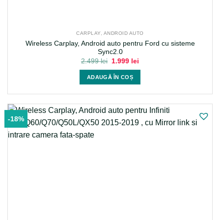
CARPLAY, ANDROID AUTO
Wireless Carplay, Android auto pentru Ford cu sisteme
Sync2.0
Prețul
Prețul
2.499
lei
1.999
lei
inițial
curent
a
este:
ADAUGĂ ÎN COȘ
fost:
1.999 lei.
2.499 lei.
-18%